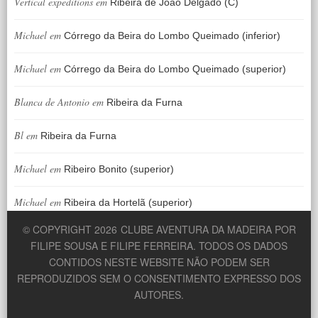
Vertical expeditions
em
Ribeira de João Delgado (C)
Michael
em
Córrego da Beira do Lombo Queimado (inferior)
Michael
em
Córrego da Beira do Lombo Queimado (superior)
Blanca de Antonio
em
Ribeira da Furna
Bl
em
Ribeira da Furna
Michael
em
Ribeiro Bonito (superior)
Michael
em
Ribeira da Hortelã (superior)
© COPYRIGHT 2026
CLUBE AVENTURA DA MADEIRA POR
FILIPE SOUSA E FILIPE FERREIRA. TODOS OS DADOS
CONTIDOS NESTE WEBSITE NÃO PODEM SER
REPRODUZIDOS SEM O CONSENTIMENTO EXPRESSO DOS
AUTORES.