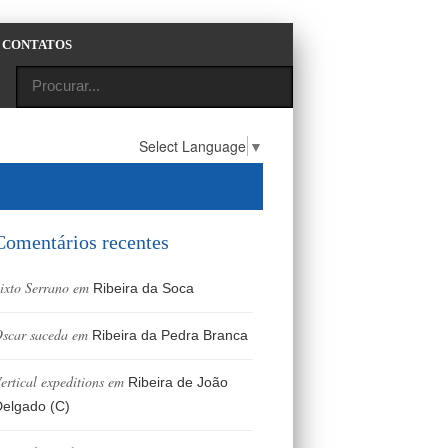
CONTATOS
Select Language
▼
Comentários recentes
ixto Serrano
em
Ribeira da Soca
scar saceda
em
Ribeira da Pedra Branca
ertical expeditions
em
Ribeira de João
elgado (C)