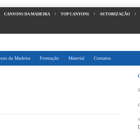
CANYONS DA MADEIRA
/
TOP CANYONS
/
AUTORIZAÇÃO
/
ons da Madeira
Formação
Material
Contatos
S
O
V
D