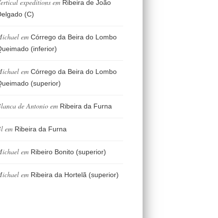
ertical expeditions
em
Ribeira de João
elgado (C)
ichael
em
Córrego da Beira do Lombo
ueimado (inferior)
ichael
em
Córrego da Beira do Lombo
ueimado (superior)
lanca de Antonio
em
Ribeira da Furna
l
em
Ribeira da Furna
ichael
em
Ribeiro Bonito (superior)
ichael
em
Ribeira da Hortelã (superior)