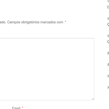
V
D
M
ado.
Campos obrigatórios marcados com
*
Q
M
Q
B
B
M
M
*
Email