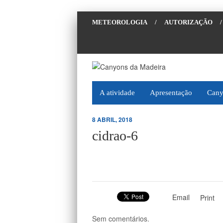
METEOROLOGIA
/
AUTORIZAÇÃO
/
A atividade
Apresentação
Cany
8 ABRIL, 2018
cidrao-6
Email
Print
Sem comentários.