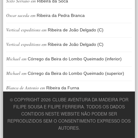
Sixto Serrano
em
Ribeira da Soca
Oscar saceda
em
Ribeira da Pedra Branca
Vertical expeditions
em
Ribeira de João Delgado (C)
Vertical expeditions
em
Ribeira de João Delgado (C)
Michael
em
Córrego da Beira do Lombo Queimado (inferior)
Michael
em
Córrego da Beira do Lombo Queimado (superior)
Blanca de Antonio
em
Ribeira da Furna
© COPYRIGHT 2026
CLUBE AVENTURA DA MADEIRA POR
FILIPE SOUSA E FILIPE FERREIRA. TODOS OS DADOS
CONTIDOS NESTE WEBSITE NÃO PODEM SER
REPRODUZIDOS SEM O CONSENTIMENTO EXPRESSO DOS
AUTORES.