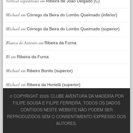
Vertical expeditions
em
Ribeira de João Delgado (C)
Michael
em
Córrego da Beira do Lombo Queimado (inferior)
Michael
em
Córrego da Beira do Lombo Queimado (superior)
Blanca de Antonio
em
Ribeira da Furna
Bl
em
Ribeira da Furna
Michael
em
Ribeiro Bonito (superior)
Michael
em
Ribeira da Hortelã (superior)
© COPYRIGHT 2026
CLUBE AVENTURA DA MADEIRA POR
FILIPE SOUSA E FILIPE FERREIRA. TODOS OS DADOS
CONTIDOS NESTE WEBSITE NÃO PODEM SER
REPRODUZIDOS SEM O CONSENTIMENTO EXPRESSO DOS
AUTORES.