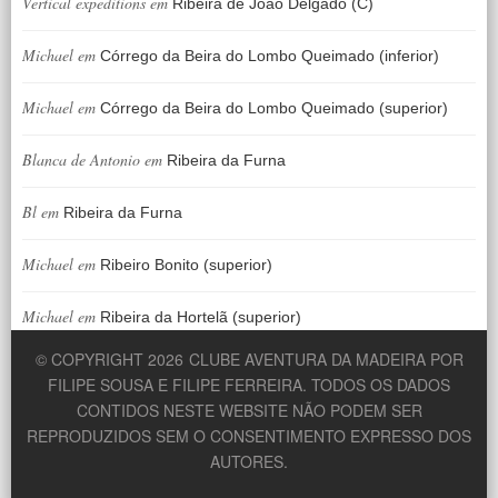
Vertical expeditions
em
Ribeira de João Delgado (C)
Michael
em
Córrego da Beira do Lombo Queimado (inferior)
Michael
em
Córrego da Beira do Lombo Queimado (superior)
Blanca de Antonio
em
Ribeira da Furna
Bl
em
Ribeira da Furna
Michael
em
Ribeiro Bonito (superior)
Michael
em
Ribeira da Hortelã (superior)
© COPYRIGHT 2026
CLUBE AVENTURA DA MADEIRA POR
FILIPE SOUSA E FILIPE FERREIRA. TODOS OS DADOS
CONTIDOS NESTE WEBSITE NÃO PODEM SER
REPRODUZIDOS SEM O CONSENTIMENTO EXPRESSO DOS
AUTORES.