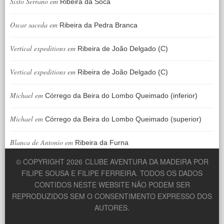
Sixto Serrano
em
Ribeira da Soca
Oscar saceda
em
Ribeira da Pedra Branca
Vertical expeditions
em
Ribeira de João Delgado (C)
Vertical expeditions
em
Ribeira de João Delgado (C)
Michael
em
Córrego da Beira do Lombo Queimado (inferior)
Michael
em
Córrego da Beira do Lombo Queimado (superior)
Blanca de Antonio
em
Ribeira da Furna
© COPYRIGHT 2026
CLUBE AVENTURA DA MADEIRA POR
FILIPE SOUSA E FILIPE FERREIRA. TODOS OS DADOS
CONTIDOS NESTE WEBSITE NÃO PODEM SER
REPRODUZIDOS SEM O CONSENTIMENTO EXPRESSO DOS
AUTORES.