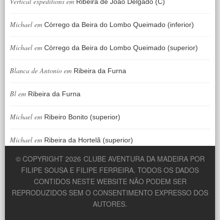
Vertical expeditions
em
Ribeira de João Delgado (C)
Michael
em
Córrego da Beira do Lombo Queimado (inferior)
Michael
em
Córrego da Beira do Lombo Queimado (superior)
Blanca de Antonio
em
Ribeira da Furna
Bl
em
Ribeira da Furna
Michael
em
Ribeiro Bonito (superior)
Michael
em
Ribeira da Hortelã (superior)
© COPYRIGHT 2026
CLUBE AVENTURA DA MADEIRA POR
FILIPE SOUSA E FILIPE FERREIRA. TODOS OS DADOS
CONTIDOS NESTE WEBSITE NÃO PODEM SER
REPRODUZIDOS SEM O CONSENTIMENTO EXPRESSO DOS
AUTORES.