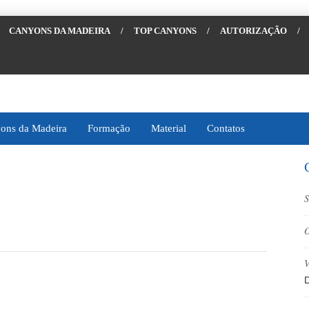
CANYONS DA MADEIRA
/
TOP CANYONS
/
AUTORIZAÇÃO
/
ons da Madeira
Formação
Material
Contatos
S
O
V
D