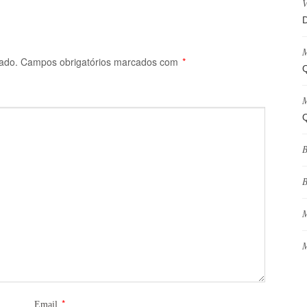
V
D
M
ado.
Campos obrigatórios marcados com
*
Q
M
Q
B
B
M
M
*
Email