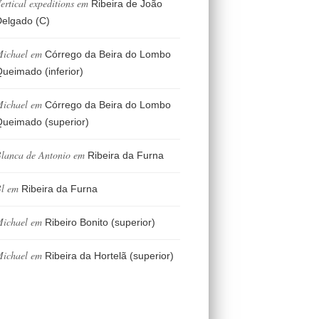
ertical expeditions
em
Ribeira de João
elgado (C)
ichael
em
Córrego da Beira do Lombo
ueimado (inferior)
ichael
em
Córrego da Beira do Lombo
ueimado (superior)
lanca de Antonio
em
Ribeira da Furna
l
em
Ribeira da Furna
ichael
em
Ribeiro Bonito (superior)
ichael
em
Ribeira da Hortelã (superior)