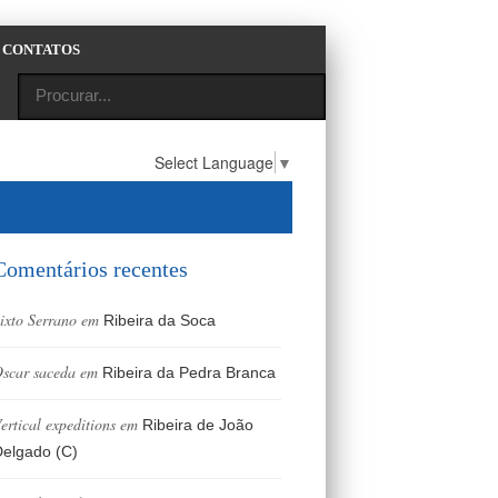
CONTATOS
Select Language
▼
Comentários recentes
ixto Serrano
em
Ribeira da Soca
scar saceda
em
Ribeira da Pedra Branca
ertical expeditions
em
Ribeira de João
elgado (C)