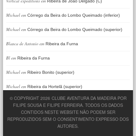
Vertical expeditions
em
Ribeira de João Delgado (C)
Michael
em
Córrego da Beira do Lombo Queimado (inferior)
Michael
em
Córrego da Beira do Lombo Queimado (superior)
Blanca de Antonio
em
Ribeira da Furna
Bl
em
Ribeira da Furna
Michael
em
Ribeiro Bonito (superior)
Michael
em
Ribeira da Hortelã (superior)
© COPYRIGHT 2026
CLUBE AVENTURA DA MADEIRA POR
FILIPE SOUSA E FILIPE FERREIRA. TODOS OS DADOS
CONTIDOS NESTE WEBSITE NÃO PODEM SER
REPRODUZIDOS SEM O CONSENTIMENTO EXPRESSO DOS
AUTORES.