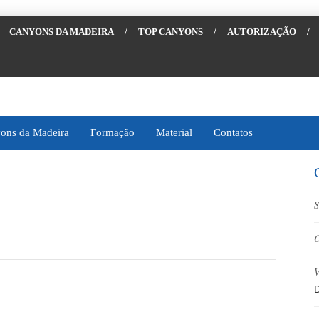
CANYONS DA MADEIRA
/
TOP CANYONS
/
AUTORIZAÇÃO
/
ons da Madeira
Formação
Material
Contatos
S
O
V
D