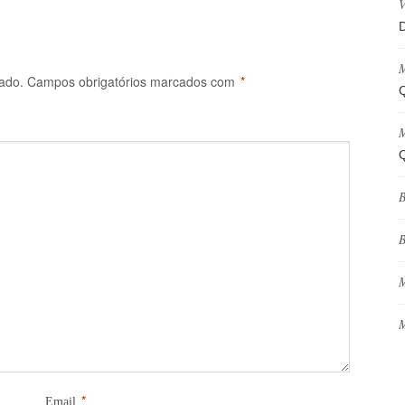
V
D
M
ado.
Campos obrigatórios marcados com
*
Q
M
Q
B
B
M
M
*
Email