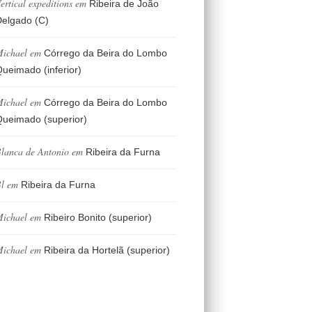
ertical expeditions
em
Ribeira de João
elgado (C)
ichael
em
Córrego da Beira do Lombo
ueimado (inferior)
ichael
em
Córrego da Beira do Lombo
ueimado (superior)
lanca de Antonio
em
Ribeira da Furna
l
em
Ribeira da Furna
ichael
em
Ribeiro Bonito (superior)
ichael
em
Ribeira da Hortelã (superior)