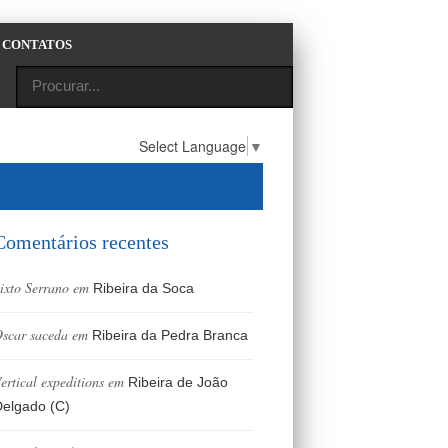
CONTATOS
Select Language
▼
Comentários recentes
ixto Serrano
em
Ribeira da Soca
scar saceda
em
Ribeira da Pedra Branca
ertical expeditions
em
Ribeira de João
elgado (C)