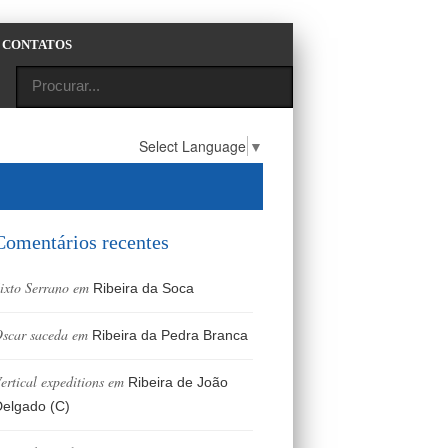
CONTATOS
Select Language
▼
Comentários recentes
ixto Serrano
em
Ribeira da Soca
scar saceda
em
Ribeira da Pedra Branca
ertical expeditions
em
Ribeira de João
elgado (C)