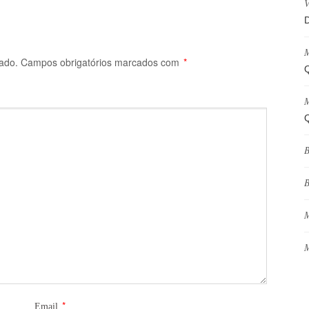
V
D
M
ado.
Campos obrigatórios marcados com
*
Q
M
Q
B
B
M
M
*
Email