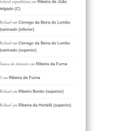
ertical expeditions
em
Ribeira de João
elgado (C)
ichael
em
Córrego da Beira do Lombo
ueimado (inferior)
ichael
em
Córrego da Beira do Lombo
ueimado (superior)
lanca de Antonio
em
Ribeira da Furna
l
em
Ribeira da Furna
ichael
em
Ribeiro Bonito (superior)
ichael
em
Ribeira da Hortelã (superior)