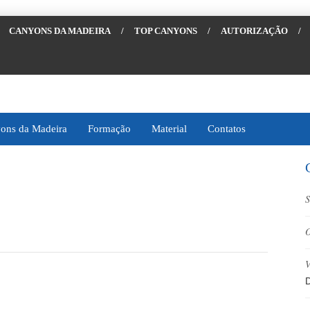
CANYONS DA MADEIRA
/
TOP CANYONS
/
AUTORIZAÇÃO
/
ons da Madeira
Formação
Material
Contatos
S
O
V
D