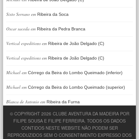
Sixto Serrano
em
Ribeira da Soca
Oscar saceda
em
Ribeira da Pedra Branca
Vertical expeditions
em
Ribeira de João Delgado (C)
Vertical expeditions
em
Ribeira de João Delgado (C)
Michael
em
Córrego da Beira do Lombo Queimado (inferior)
Michael
em
Córrego da Beira do Lombo Queimado (superior)
Blanca de Antonio
em
Ribeira da Furna
© COPYRIGHT 2026
CLUBE AVENTURA DA MADEIRA POR
FILIPE SOUSA E FILIPE FERREIRA. TODOS OS DADOS
CONTIDOS NESTE WEBSITE NÃO PODEM SER
REPRODUZIDOS SEM O CONSENTIMENTO EXPRESSO DOS