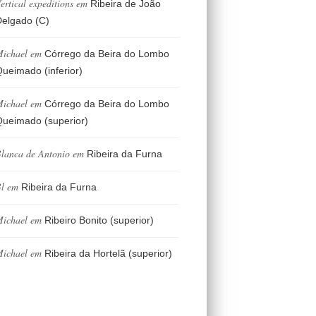
ertical expeditions
em
Ribeira de João
elgado (C)
ichael
em
Córrego da Beira do Lombo
ueimado (inferior)
ichael
em
Córrego da Beira do Lombo
ueimado (superior)
lanca de Antonio
em
Ribeira da Furna
l
em
Ribeira da Furna
ichael
em
Ribeiro Bonito (superior)
ichael
em
Ribeira da Hortelã (superior)