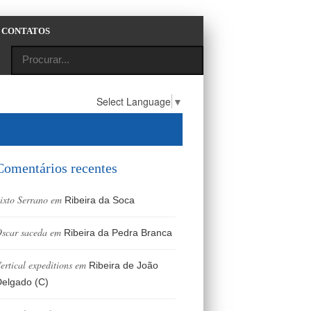
CONTATOS
Select Language
▼
Comentários recentes
ixto Serrano
em
Ribeira da Soca
scar saceda
em
Ribeira da Pedra Branca
ertical expeditions
em
Ribeira de João
elgado (C)