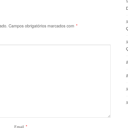
V
D
M
ado.
Campos obrigatórios marcados com
*
Q
M
Q
B
B
M
M
*
Email