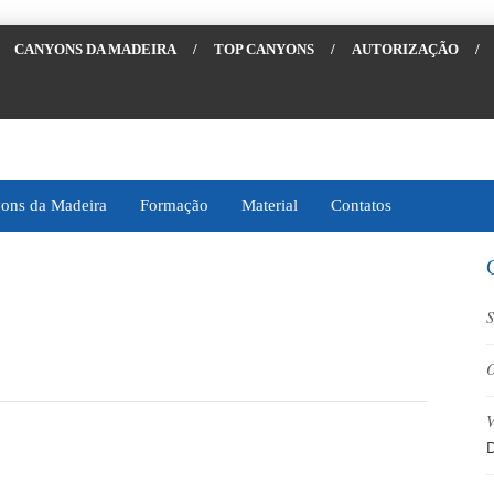
CANYONS DA MADEIRA
/
TOP CANYONS
/
AUTORIZAÇÃO
/
ons da Madeira
Formação
Material
Contatos
S
O
V
D