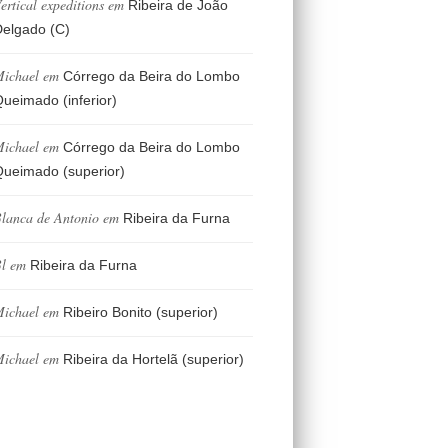
ertical expeditions
em
Ribeira de João
elgado (C)
ichael
em
Córrego da Beira do Lombo
ueimado (inferior)
ichael
em
Córrego da Beira do Lombo
ueimado (superior)
lanca de Antonio
em
Ribeira da Furna
l
em
Ribeira da Furna
ichael
em
Ribeiro Bonito (superior)
ichael
em
Ribeira da Hortelã (superior)