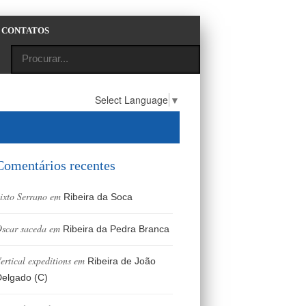
CONTATOS
Select Language
▼
Comentários recentes
ixto Serrano
em
Ribeira da Soca
scar saceda
em
Ribeira da Pedra Branca
ertical expeditions
em
Ribeira de João
elgado (C)