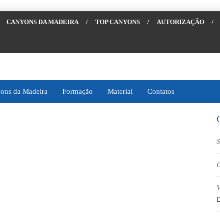
CANYONS DA MADEIRA
/
TOP CANYONS
/
AUTORIZAÇÃO
/
ons da Madeira
Formação
Material
Contatos
S
O
V
D