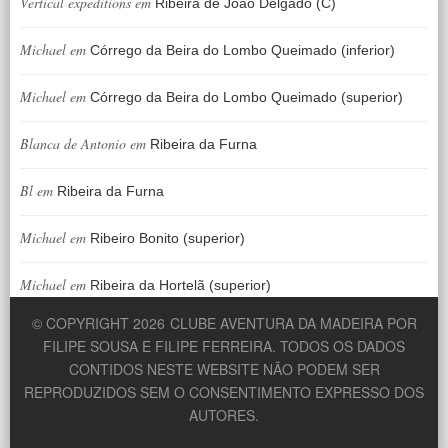
Vertical expeditions
em
Ribeira de João Delgado (C)
Michael
em
Córrego da Beira do Lombo Queimado (inferior)
Michael
em
Córrego da Beira do Lombo Queimado (superior)
Blanca de Antonio
em
Ribeira da Furna
Bl
em
Ribeira da Furna
Michael
em
Ribeiro Bonito (superior)
Michael
em
Ribeira da Hortelã (superior)
© COPYRIGHT 2026
CLUBE AVENTURA DA MADEIRA POR
FILIPE SOUSA E FILIPE FERREIRA. TODOS OS DADOS
CONTIDOS NESTE WEBSITE NÃO PODEM SER
REPRODUZIDOS SEM O CONSENTIMENTO EXPRESSO DOS
AUTORES.