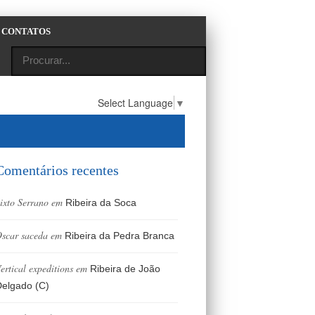
CONTATOS
Select Language
▼
Comentários recentes
ixto Serrano
em
Ribeira da Soca
scar saceda
em
Ribeira da Pedra Branca
ertical expeditions
em
Ribeira de João
elgado (C)