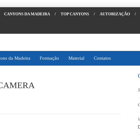
CANYONS DA MADEIRA
/
TOP CANYONS
/
AUTORIZAÇÃO
/
ons da Madeira
Formação
Material
Contatos
 CAMERA
S
O
V
D