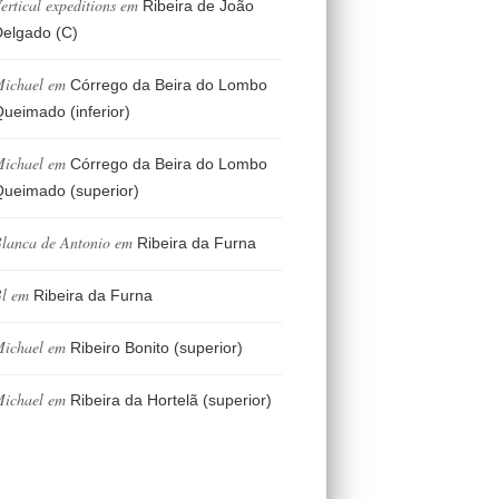
ertical expeditions
em
Ribeira de João
elgado (C)
ichael
em
Córrego da Beira do Lombo
ueimado (inferior)
ichael
em
Córrego da Beira do Lombo
ueimado (superior)
lanca de Antonio
em
Ribeira da Furna
l
em
Ribeira da Furna
ichael
em
Ribeiro Bonito (superior)
ichael
em
Ribeira da Hortelã (superior)