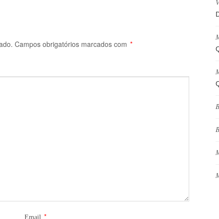
V
D
M
ado.
Campos obrigatórios marcados com
*
Q
M
Q
B
B
M
M
*
Email