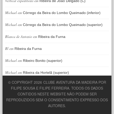
Vertical expeditions
em
Ribeira de João Delgado (C)
Michael
em
Córrego da Beira do Lombo Queimado (inferior)
Michael
em
Córrego da Beira do Lombo Queimado (superior)
Blanca de Antonio
em
Ribeira da Furna
Bl
em
Ribeira da Furna
Michael
em
Ribeiro Bonito (superior)
Michael
em
Ribeira da Hortelã (superior)
© COPYRIGHT 2026
CLUBE AVENTURA DA MADEIRA POR
FILIPE SOUSA E FILIPE FERREIRA. TODOS OS DADOS
CONTIDOS NESTE WEBSITE NÃO PODEM SER
REPRODUZIDOS SEM O CONSENTIMENTO EXPRESSO DOS
AUTORES.