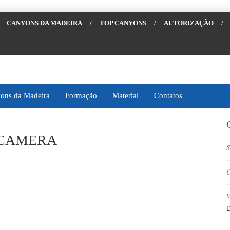
CANYONS DA MADEIRA
/
TOP CANYONS
/
AUTORIZAÇÃO
/
ons da Madeira
Formação
Material
Contatos
 CAMERA
S
O
V
D