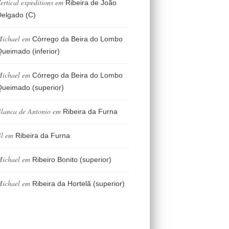
ertical expeditions
em
Ribeira de João
elgado (C)
ichael
em
Córrego da Beira do Lombo
ueimado (inferior)
ichael
em
Córrego da Beira do Lombo
ueimado (superior)
lanca de Antonio
em
Ribeira da Furna
l
em
Ribeira da Furna
ichael
em
Ribeiro Bonito (superior)
ichael
em
Ribeira da Hortelã (superior)