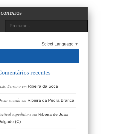
CONTATOS
Select Language
▼
Comentários recentes
ixto Serrano
em
Ribeira da Soca
scar saceda
em
Ribeira da Pedra Branca
ertical expeditions
em
Ribeira de João
elgado (C)