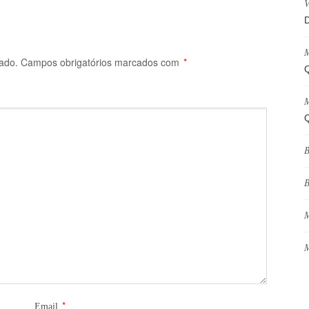
V
D
M
ado.
Campos obrigatórios marcados com
*
Q
M
Q
B
B
M
M
*
Email