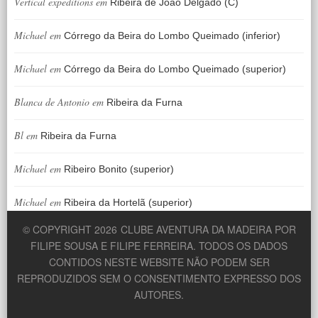
Vertical expeditions
em
Ribeira de João Delgado (C)
Michael
em
Córrego da Beira do Lombo Queimado (inferior)
Michael
em
Córrego da Beira do Lombo Queimado (superior)
Blanca de Antonio
em
Ribeira da Furna
Bl
em
Ribeira da Furna
Michael
em
Ribeiro Bonito (superior)
Michael
em
Ribeira da Hortelã (superior)
© COPYRIGHT 2026
CLUBE AVENTURA DA MADEIRA POR
FILIPE SOUSA E FILIPE FERREIRA. TODOS OS DADOS
CONTIDOS NESTE WEBSITE NÃO PODEM SER
REPRODUZIDOS SEM O CONSENTIMENTO EXPRESSO DOS
AUTORES.