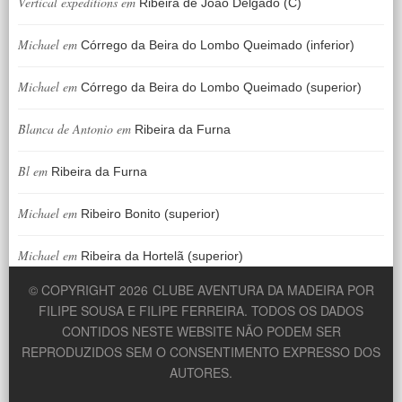
Vertical expeditions
em
Ribeira de João Delgado (C)
Michael
em
Córrego da Beira do Lombo Queimado (inferior)
Michael
em
Córrego da Beira do Lombo Queimado (superior)
Blanca de Antonio
em
Ribeira da Furna
Bl
em
Ribeira da Furna
Michael
em
Ribeiro Bonito (superior)
Michael
em
Ribeira da Hortelã (superior)
© COPYRIGHT 2026
CLUBE AVENTURA DA MADEIRA POR
FILIPE SOUSA E FILIPE FERREIRA. TODOS OS DADOS
CONTIDOS NESTE WEBSITE NÃO PODEM SER
REPRODUZIDOS SEM O CONSENTIMENTO EXPRESSO DOS
AUTORES.