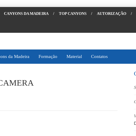
CANYONS DA MADEIRA
/
TOP CANYONS
/
AUTORIZAÇÃO
/
ons da Madeira
Formação
Material
Contatos
 CAMERA
S
O
V
D