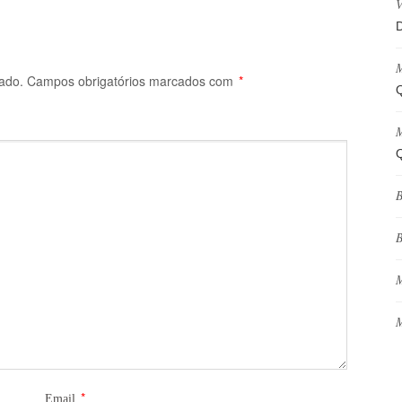
V
D
M
ado.
Campos obrigatórios marcados com
*
Q
M
Q
B
B
M
M
*
Email