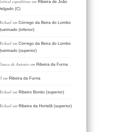
ertical expeditions
em
Ribeira de João
elgado (C)
ichael
em
Córrego da Beira do Lombo
ueimado (inferior)
ichael
em
Córrego da Beira do Lombo
ueimado (superior)
lanca de Antonio
em
Ribeira da Furna
l
em
Ribeira da Furna
ichael
em
Ribeiro Bonito (superior)
ichael
em
Ribeira da Hortelã (superior)