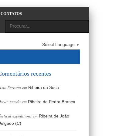
CONTATOS
Select Language
▼
Comentários recentes
ixto Serrano
em
Ribeira da Soca
scar saceda
em
Ribeira da Pedra Branca
ertical expeditions
em
Ribeira de João
elgado (C)