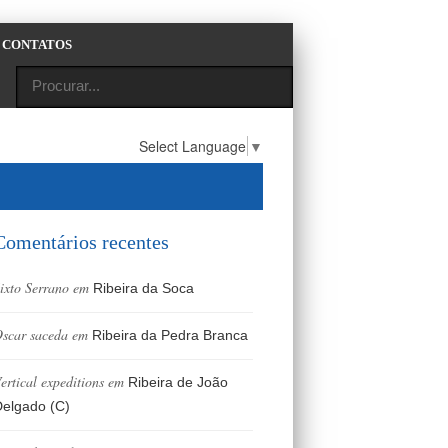
CONTATOS
Select Language
▼
Comentários recentes
ixto Serrano
em
Ribeira da Soca
scar saceda
em
Ribeira da Pedra Branca
ertical expeditions
em
Ribeira de João
elgado (C)