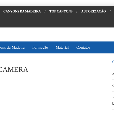
CANYONS DA MADEIRA
/
TOP CANYONS
/
AUTORIZAÇÃO
/
ons da Madeira
Formação
Material
Contatos
 CAMERA
S
O
V
D