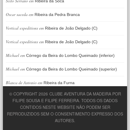
Sixto Serrano
em
Ribeira da Soca
Oscar saceda
em
Ribeira da Pedra Branca
Vertical expeditions
em
Ribeira de João Delgado (C)
Vertical expeditions
em
Ribeira de João Delgado (C)
Michael
em
Córrego da Beira do Lombo Queimado (inferior)
Michael
em
Córrego da Beira do Lombo Queimado (superior)
Blanca de Antonio
em
Ribeira da Furna
© COPYRIGHT 2026
CLUBE AVENTURA DA MADEIRA POR
FILIPE SOUSA E FILIPE FERREIRA. TODOS OS DADOS
CONTIDOS NESTE WEBSITE NÃO PODEM SER
REPRODUZIDOS SEM O CONSENTIMENTO EXPRESSO DOS
AUTORES.