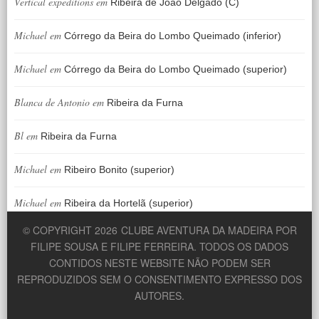
Vertical expeditions
em
Ribeira de João Delgado (C)
Michael
em
Córrego da Beira do Lombo Queimado (inferior)
Michael
em
Córrego da Beira do Lombo Queimado (superior)
Blanca de Antonio
em
Ribeira da Furna
Bl
em
Ribeira da Furna
Michael
em
Ribeiro Bonito (superior)
Michael
em
Ribeira da Hortelã (superior)
© COPYRIGHT 2026
CLUBE AVENTURA DA MADEIRA POR
FILIPE SOUSA E FILIPE FERREIRA. TODOS OS DADOS
CONTIDOS NESTE WEBSITE NÃO PODEM SER
REPRODUZIDOS SEM O CONSENTIMENTO EXPRESSO DOS
AUTORES.