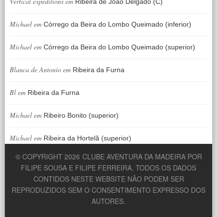
Vertical expeditions
em
Ribeira de João Delgado (C)
Michael
em
Córrego da Beira do Lombo Queimado (inferior)
Michael
em
Córrego da Beira do Lombo Queimado (superior)
Blanca de Antonio
em
Ribeira da Furna
Bl
em
Ribeira da Furna
Michael
em
Ribeiro Bonito (superior)
Michael
em
Ribeira da Hortelã (superior)
© COPYRIGHT 2026
CLUBE AVENTURA DA MADEIRA POR
FILIPE SOUSA E FILIPE FERREIRA. TODOS OS DADOS
CONTIDOS NESTE WEBSITE NÃO PODEM SER
REPRODUZIDOS SEM O CONSENTIMENTO EXPRESSO DOS
AUTORES.