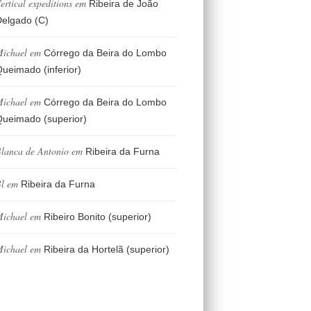
ertical expeditions
em
Ribeira de João
elgado (C)
ichael
em
Córrego da Beira do Lombo
ueimado (inferior)
ichael
em
Córrego da Beira do Lombo
ueimado (superior)
lanca de Antonio
em
Ribeira da Furna
l
em
Ribeira da Furna
ichael
em
Ribeiro Bonito (superior)
ichael
em
Ribeira da Hortelã (superior)