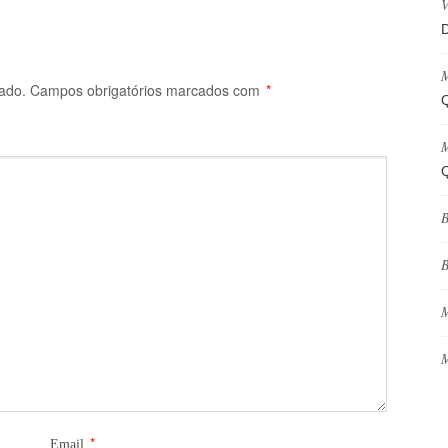
V
D
M
ado.
Campos obrigatórios marcados com
*
Q
M
Q
B
B
M
M
*
Email