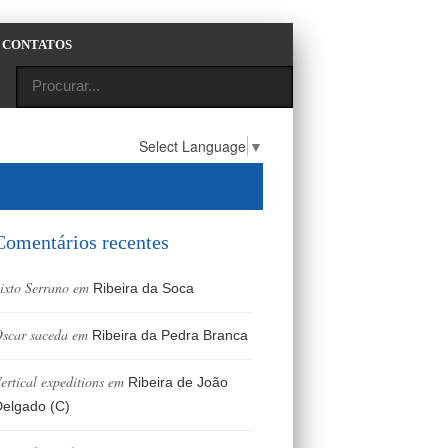
CONTATOS
Select Language
▼
Comentários recentes
ixto Serrano
em
Ribeira da Soca
scar saceda
em
Ribeira da Pedra Branca
ertical expeditions
em
Ribeira de João
elgado (C)