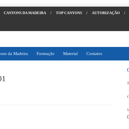
CANYONS DA MADEIRA
/
TOP CANYONS
/
AUTORIZAÇÃO
/
ons da Madeira
Formação
Material
Contatos
01
S
O
V
D