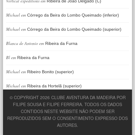
Vertical expeditions
em
Ribeira de João Delgado (C)
Michael
em
Córrego da Beira do Lombo Queimado (inferior)
Michael
em
Córrego da Beira do Lombo Queimado (superior)
Blanca de Antonio
em
Ribeira da Furna
Bl
em
Ribeira da Furna
Michael
em
Ribeiro Bonito (superior)
Michael
em
Ribeira da Hortelã (superior)
© COPYRIGHT 2026
CLUBE AVENTURA DA MADEIRA POR
FILIPE SOUSA E FILIPE FERREIRA. TODOS OS DADOS
CONTIDOS NESTE WEBSITE NÃO PODEM SER
REPRODUZIDOS SEM O CONSENTIMENTO EXPRESSO DOS
AUTORES.