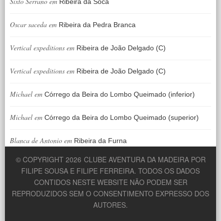
Sixto Serrano
em
Ribeira da Soca
Oscar saceda
em
Ribeira da Pedra Branca
Vertical expeditions
em
Ribeira de João Delgado (C)
Vertical expeditions
em
Ribeira de João Delgado (C)
Michael
em
Córrego da Beira do Lombo Queimado (inferior)
Michael
em
Córrego da Beira do Lombo Queimado (superior)
Blanca de Antonio
em
Ribeira da Furna
© COPYRIGHT 2026
CLUBE AVENTURA DA MADEIRA POR
FILIPE SOUSA E FILIPE FERREIRA. TODOS OS DADOS
CONTIDOS NESTE WEBSITE NÃO PODEM SER
REPRODUZIDOS SEM O CONSENTIMENTO EXPRESSO DOS
AUTORES.