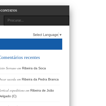
CONTATOS
Select Language
▼
Comentários recentes
ixto Serrano
em
Ribeira da Soca
scar saceda
em
Ribeira da Pedra Branca
ertical expeditions
em
Ribeira de João
elgado (C)