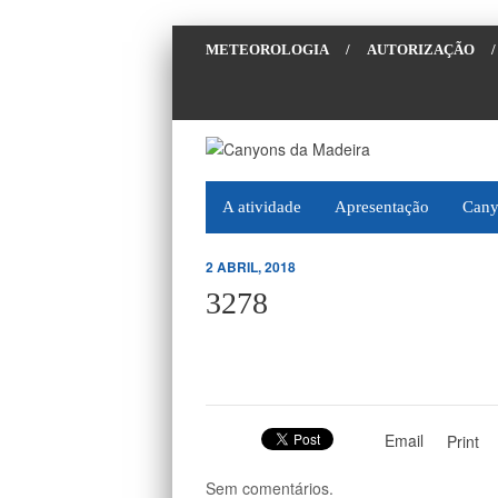
METEOROLOGIA
/
AUTORIZAÇÃO
/
A atividade
Apresentação
Cany
2 ABRIL, 2018
3278
Email
Print
Sem comentários.