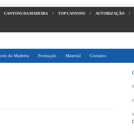
CANYONS DA MADEIRA
/
TOP CANYONS
/
AUTORIZAÇÃO
/
ons da Madeira
Formação
Material
Contatos
S
O
V
D