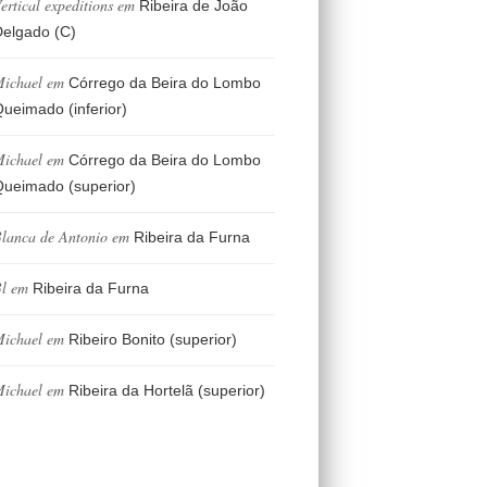
ertical expeditions
em
Ribeira de João
elgado (C)
ichael
em
Córrego da Beira do Lombo
ueimado (inferior)
ichael
em
Córrego da Beira do Lombo
ueimado (superior)
lanca de Antonio
em
Ribeira da Furna
l
em
Ribeira da Furna
ichael
em
Ribeiro Bonito (superior)
ichael
em
Ribeira da Hortelã (superior)