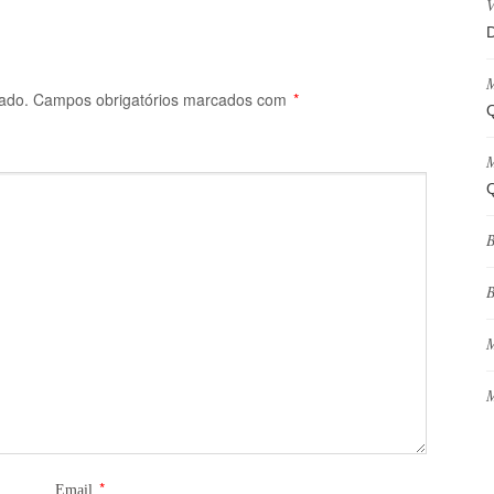
V
D
M
ado.
Campos obrigatórios marcados com
*
Q
M
Q
B
B
M
M
*
Email