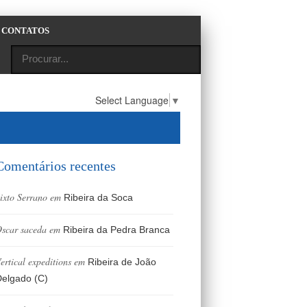
CONTATOS
Select Language
▼
Comentários recentes
ixto Serrano
em
Ribeira da Soca
scar saceda
em
Ribeira da Pedra Branca
ertical expeditions
em
Ribeira de João
elgado (C)