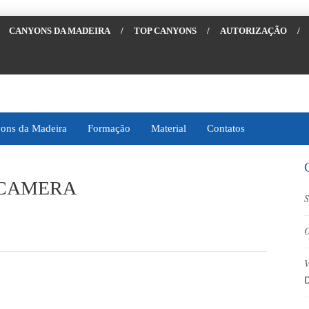
CANYONS DA MADEIRA
/
TOP CANYONS
/
AUTORIZAÇÃO
/
ons da Madeira
Formação
Material
Contatos
 CAMERA
S
O
V
D