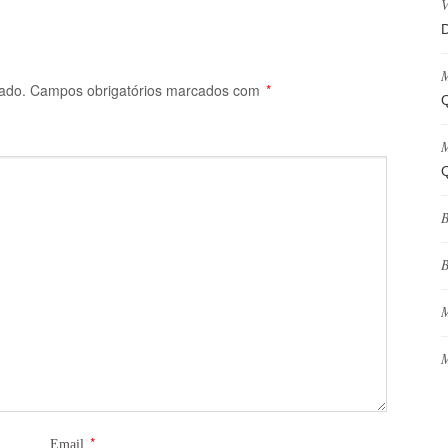
V
D
M
ado.
Campos obrigatórios marcados com
*
Q
M
Q
B
B
M
M
*
Email