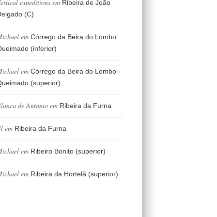
ertical expeditions
em
Ribeira de João
elgado (C)
ichael
em
Córrego da Beira do Lombo
ueimado (inferior)
ichael
em
Córrego da Beira do Lombo
ueimado (superior)
lanca de Antonio
em
Ribeira da Furna
l
em
Ribeira da Furna
ichael
em
Ribeiro Bonito (superior)
ichael
em
Ribeira da Hortelã (superior)