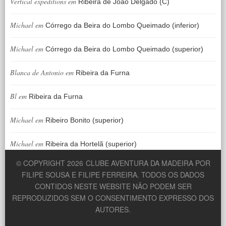
Vertical expeditions
em
Ribeira de João Delgado (C)
Michael
em
Córrego da Beira do Lombo Queimado (inferior)
Michael
em
Córrego da Beira do Lombo Queimado (superior)
Blanca de Antonio
em
Ribeira da Furna
Bl
em
Ribeira da Furna
Michael
em
Ribeiro Bonito (superior)
Michael
em
Ribeira da Hortelã (superior)
© COPYRIGHT 2026
CLUBE AVENTURA DA MADEIRA POR
FILIPE SOUSA E FILIPE FERREIRA. TODOS OS DADOS
CONTIDOS NESTE WEBSITE NÃO PODEM SER
REPRODUZIDOS SEM O CONSENTIMENTO EXPRESSO DOS
AUTORES.