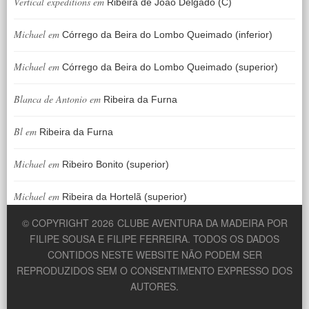
Vertical expeditions
em
Ribeira de João Delgado (C)
Michael
em
Córrego da Beira do Lombo Queimado (inferior)
Michael
em
Córrego da Beira do Lombo Queimado (superior)
Blanca de Antonio
em
Ribeira da Furna
Bl
em
Ribeira da Furna
Michael
em
Ribeiro Bonito (superior)
Michael
em
Ribeira da Hortelã (superior)
© COPYRIGHT 2026
CLUBE AVENTURA DA MADEIRA POR
FILIPE SOUSA E FILIPE FERREIRA. TODOS OS DADOS
CONTIDOS NESTE WEBSITE NÃO PODEM SER
REPRODUZIDOS SEM O CONSENTIMENTO EXPRESSO DOS
AUTORES.