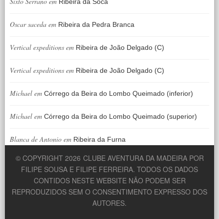
Sixto Serrano
em
Ribeira da Soca
Oscar saceda
em
Ribeira da Pedra Branca
Vertical expeditions
em
Ribeira de João Delgado (C)
Vertical expeditions
em
Ribeira de João Delgado (C)
Michael
em
Córrego da Beira do Lombo Queimado (inferior)
Michael
em
Córrego da Beira do Lombo Queimado (superior)
Blanca de Antonio
em
Ribeira da Furna
© COPYRIGHT 2026
CLUBE AVENTURA DA MADEIRA POR
FILIPE SOUSA E FILIPE FERREIRA. TODOS OS DADOS
CONTIDOS NESTE WEBSITE NÃO PODEM SER
REPRODUZIDOS SEM O CONSENTIMENTO EXPRESSO DOS
AUTORES.