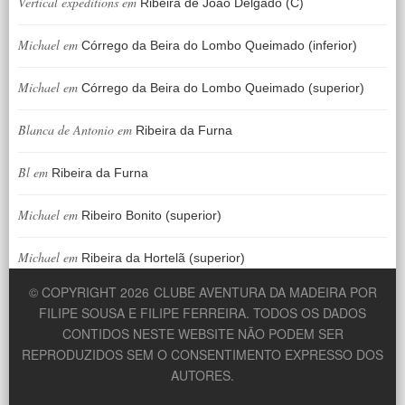
Vertical expeditions
em
Ribeira de João Delgado (C)
Michael
em
Córrego da Beira do Lombo Queimado (inferior)
Michael
em
Córrego da Beira do Lombo Queimado (superior)
Blanca de Antonio
em
Ribeira da Furna
Bl
em
Ribeira da Furna
Michael
em
Ribeiro Bonito (superior)
Michael
em
Ribeira da Hortelã (superior)
© COPYRIGHT 2026
CLUBE AVENTURA DA MADEIRA POR
FILIPE SOUSA E FILIPE FERREIRA. TODOS OS DADOS
CONTIDOS NESTE WEBSITE NÃO PODEM SER
REPRODUZIDOS SEM O CONSENTIMENTO EXPRESSO DOS
AUTORES.