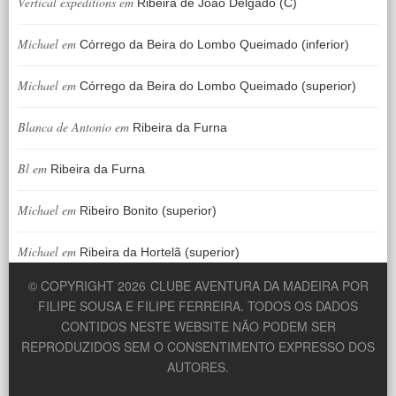
Vertical expeditions
em
Ribeira de João Delgado (C)
Michael
em
Córrego da Beira do Lombo Queimado (inferior)
Michael
em
Córrego da Beira do Lombo Queimado (superior)
Blanca de Antonio
em
Ribeira da Furna
Bl
em
Ribeira da Furna
Michael
em
Ribeiro Bonito (superior)
Michael
em
Ribeira da Hortelã (superior)
© COPYRIGHT 2026
CLUBE AVENTURA DA MADEIRA POR
FILIPE SOUSA E FILIPE FERREIRA. TODOS OS DADOS
CONTIDOS NESTE WEBSITE NÃO PODEM SER
REPRODUZIDOS SEM O CONSENTIMENTO EXPRESSO DOS
AUTORES.