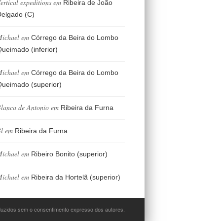
ertical expeditions
em
Ribeira de João
elgado (C)
ichael
em
Córrego da Beira do Lombo
ueimado (inferior)
ichael
em
Córrego da Beira do Lombo
ueimado (superior)
lanca de Antonio
em
Ribeira da Furna
l
em
Ribeira da Furna
ichael
em
Ribeiro Bonito (superior)
ichael
em
Ribeira da Hortelã (superior)
oduzidos sem o consentimento expresso dos autores.