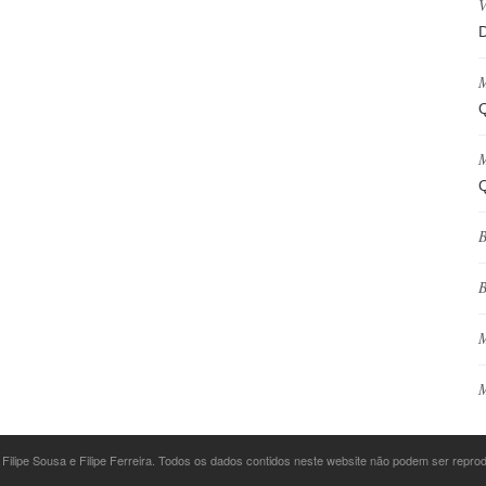
V
D
M
Q
M
Q
B
B
M
M
 Filipe Sousa e Filipe Ferreira. Todos os dados contidos neste website não podem ser repr