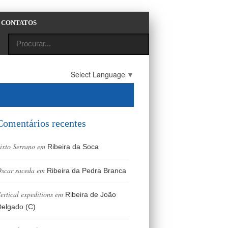
CONTATOS
Select Language
▼
Comentários recentes
ixto Serrano
em
Ribeira da Soca
scar saceda
em
Ribeira da Pedra Branca
ertical expeditions
em
Ribeira de João
elgado (C)