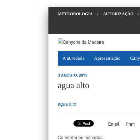
METEOROLOGIA
/
AUTORIZAÇÃO
/
A atividade
Apresentação
Cany
3 AGOSTO, 2013
agua alto
agua alto
Email
Print
Comentários fechados.