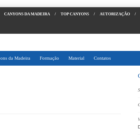
CANYONS DA MADEIRA
/
TOP CANYONS
/
AUTORIZAÇÃO
/
ons da Madeira
Formação
Material
Contatos
S
O
V
D