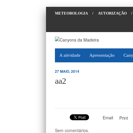
METEOROLOGIA
/
AUTORIZAÇÃO
/
A atividade
Apresentação
Cany
27 MAIO, 2014
aa2
Email
Print
Sem comentários.