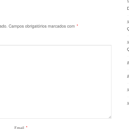
V
D
M
ado.
Campos obrigatórios marcados com
*
Q
M
Q
B
B
M
M
*
Email