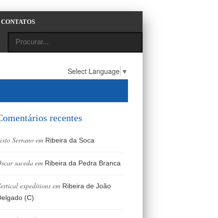
CONTATOS
Select Language
▼
Comentários recentes
ixto Serrano
em
Ribeira da Soca
scar saceda
em
Ribeira da Pedra Branca
ertical expeditions
em
Ribeira de João
elgado (C)