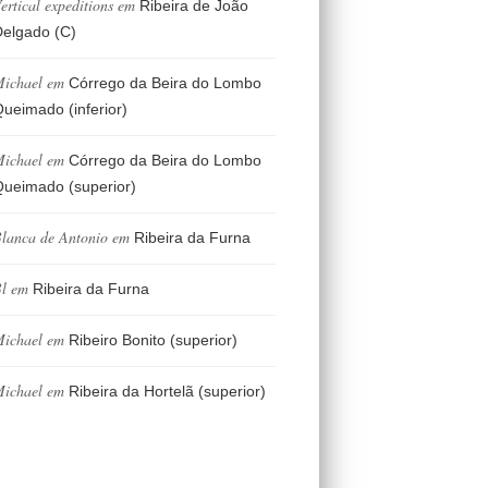
ertical expeditions
em
Ribeira de João
elgado (C)
ichael
em
Córrego da Beira do Lombo
ueimado (inferior)
ichael
em
Córrego da Beira do Lombo
ueimado (superior)
lanca de Antonio
em
Ribeira da Furna
l
em
Ribeira da Furna
ichael
em
Ribeiro Bonito (superior)
ichael
em
Ribeira da Hortelã (superior)