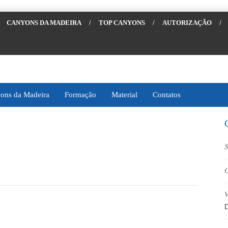
CANYONS DA MADEIRA
/
TOP CANYONS
/
AUTORIZAÇÃO
/
ons da Madeira
Formação
Material
Contatos
S
O
V
D