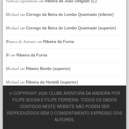
Vertical expeditions
em
Ribeira de João Delgado (C)
Michael
em
Córrego da Beira do Lombo Queimado (inferior)
Michael
em
Córrego da Beira do Lombo Queimado (superior)
Blanca de Antonio
em
Ribeira da Furna
Bl
em
Ribeira da Furna
Michael
em
Ribeiro Bonito (superior)
Michael
em
Ribeira da Hortelã (superior)
© COPYRIGHT 2026
CLUBE AVENTURA DA MADEIRA POR
FILIPE SOUSA E FILIPE FERREIRA. TODOS OS DADOS
CONTIDOS NESTE WEBSITE NÃO PODEM SER
REPRODUZIDOS SEM O CONSENTIMENTO EXPRESSO DOS
AUTORES.