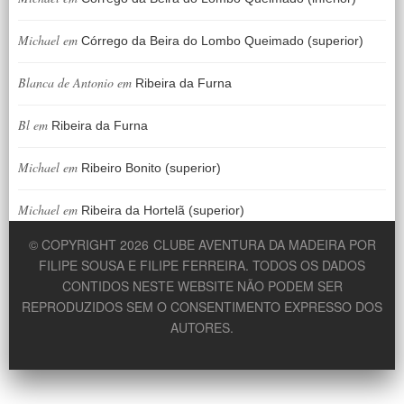
Michael
em
Córrego da Beira do Lombo Queimado (superior)
Blanca de Antonio
em
Ribeira da Furna
Bl
em
Ribeira da Furna
Michael
em
Ribeiro Bonito (superior)
Michael
em
Ribeira da Hortelã (superior)
© COPYRIGHT 2026
CLUBE AVENTURA DA MADEIRA POR
FILIPE SOUSA E FILIPE FERREIRA. TODOS OS DADOS
CONTIDOS NESTE WEBSITE NÃO PODEM SER
REPRODUZIDOS SEM O CONSENTIMENTO EXPRESSO DOS
AUTORES.