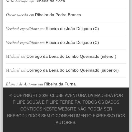
Sixto Serrano
em
Ribeira da Soca
Oscar saceda
em
Ribeira da Pedra Branca
Vertical expeditions
em
Ribeira de João Delgado (C)
Vertical expeditions
em
Ribeira de João Delgado (C)
Michael
em
Córrego da Beira do Lombo Queimado (inferior)
Michael
em
Córrego da Beira do Lombo Queimado (superior)
Blanca de Antonio
em
Ribeira da Furna
© COPYRIGHT 2026
CLUBE AVENTURA DA MADEIRA POR
FILIPE SOUSA E FILIPE FERREIRA. TODOS OS DADOS
CONTIDOS NESTE WEBSITE NÃO PODEM SER
REPRODUZIDOS SEM O CONSENTIMENTO EXPRESSO DOS
AUTORES.