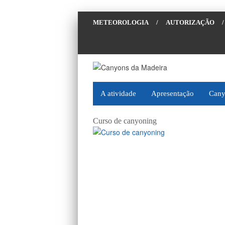
METEOROLOGIA
/
AUTORIZAÇÃO
/
A atividade
Apresentação
Cany
Curso de canyoning