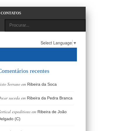
CONTATOS
Select Language
▼
Comentários recentes
ixto Serrano
em
Ribeira da Soca
scar saceda
em
Ribeira da Pedra Branca
ertical expeditions
em
Ribeira de João
elgado (C)