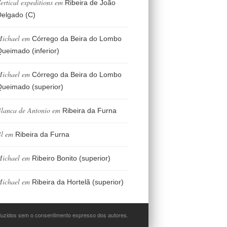
ertical expeditions
em
Ribeira de João
elgado (C)
ichael
em
Córrego da Beira do Lombo
ueimado (inferior)
ichael
em
Córrego da Beira do Lombo
ueimado (superior)
lanca de Antonio
em
Ribeira da Furna
l
em
Ribeira da Furna
ichael
em
Ribeiro Bonito (superior)
ichael
em
Ribeira da Hortelã (superior)
oduzidos sem o consentimento expresso dos autores.