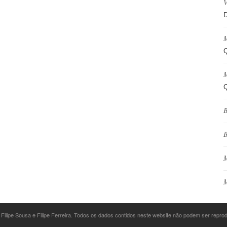
V
D
M
Q
M
Q
B
B
M
M
 Filipe Sousa e Filipe Ferreira. Todos os dados contidos neste website não podem ser repr