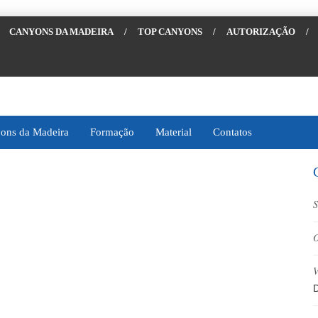
CANYONS DA MADEIRA
/
TOP CANYONS
/
AUTORIZAÇÃO
/
ons da Madeira
Formação
Material
Contatos
S
O
V
D