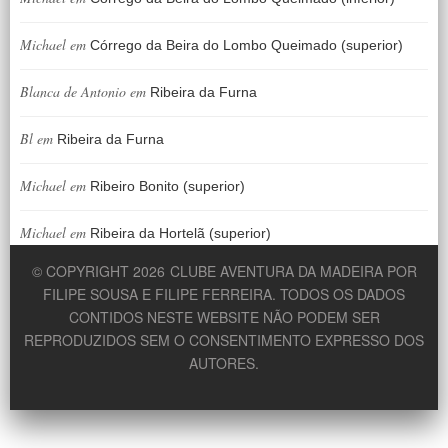
Michael
em
Córrego da Beira do Lombo Queimado (superior)
Blanca de Antonio
em
Ribeira da Furna
Bl
em
Ribeira da Furna
Michael
em
Ribeiro Bonito (superior)
Michael
em
Ribeira da Hortelã (superior)
© COPYRIGHT 2026
CLUBE AVENTURA DA MADEIRA POR
FILIPE SOUSA E FILIPE FERREIRA. TODOS OS DADOS
CONTIDOS NESTE WEBSITE NÃO PODEM SER
REPRODUZIDOS SEM O CONSENTIMENTO EXPRESSO DOS
AUTORES.