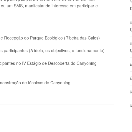
V
) ou um SMS, manifestando interesse em participar e
D
M
Q
e Recepção do Parque Ecológico (Ribeira das Cales)
M
 participantes (A ideia, os objectivos, o funcionamento)
Q
icipantes no IV Estágio de Descoberta do Canyoning
B
B
Demonstração de técnicas de Canyoning
M
M