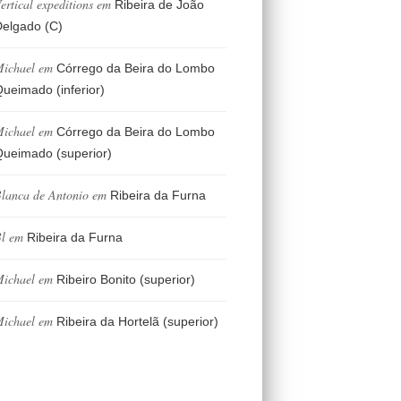
ertical expeditions
em
Ribeira de João
elgado (C)
ichael
em
Córrego da Beira do Lombo
ueimado (inferior)
ichael
em
Córrego da Beira do Lombo
ueimado (superior)
lanca de Antonio
em
Ribeira da Furna
l
em
Ribeira da Furna
ichael
em
Ribeiro Bonito (superior)
ichael
em
Ribeira da Hortelã (superior)