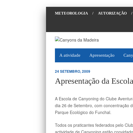
METEOROLOGIA
/
AUTORIZAÇÃO
/
A atividade
Apresentação
Cany
24 SETEMBRO, 2009
Apresentação da Escola
A Escola de Canyoning do Clube Aventura
dia 26 de Setembro, com concentração do
Parque Ecológico do Funchal.
Todos os praticantes federados pelo Clu
actividade de Canyoning estão convidados