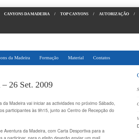
CANYONS DA MADEIRA
/
TOP CANYONS
/
AUTORIZAÇÃO
/
ons da Madeira
Formação
Material
Contatos
 – 26 Set. 2009
S
 da Madeira vai iniciar as actividades no próximo Sábado,
O
s participantes às 9h15, junto ao Centro de Recepção do
V
D
be Aventura da Madeira, com Carta Desportiva para a
 a participar, para o efeito deverão enviar um mail