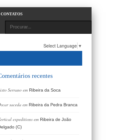
CONTATOS
Select Language
▼
Comentários recentes
ixto Serrano
em
Ribeira da Soca
scar saceda
em
Ribeira da Pedra Branca
ertical expeditions
em
Ribeira de João
elgado (C)