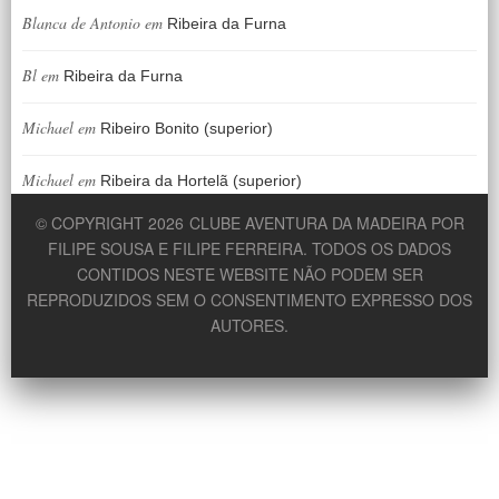
Blanca de Antonio
em
Ribeira da Furna
Bl
em
Ribeira da Furna
Michael
em
Ribeiro Bonito (superior)
Michael
em
Ribeira da Hortelã (superior)
© COPYRIGHT 2026
CLUBE AVENTURA DA MADEIRA POR
FILIPE SOUSA E FILIPE FERREIRA. TODOS OS DADOS
CONTIDOS NESTE WEBSITE NÃO PODEM SER
REPRODUZIDOS SEM O CONSENTIMENTO EXPRESSO DOS
AUTORES.