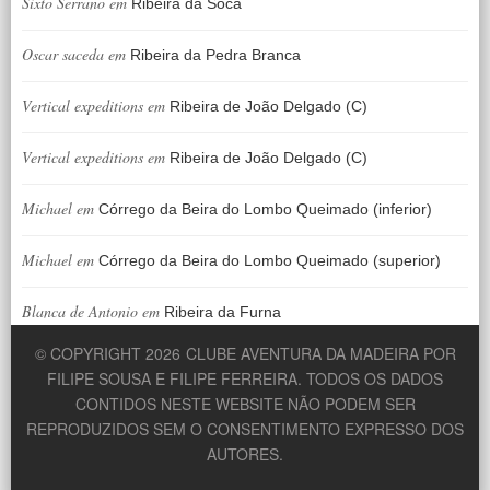
Sixto Serrano
em
Ribeira da Soca
Oscar saceda
em
Ribeira da Pedra Branca
Vertical expeditions
em
Ribeira de João Delgado (C)
Vertical expeditions
em
Ribeira de João Delgado (C)
Michael
em
Córrego da Beira do Lombo Queimado (inferior)
Michael
em
Córrego da Beira do Lombo Queimado (superior)
Blanca de Antonio
em
Ribeira da Furna
© COPYRIGHT 2026
CLUBE AVENTURA DA MADEIRA POR
FILIPE SOUSA E FILIPE FERREIRA. TODOS OS DADOS
CONTIDOS NESTE WEBSITE NÃO PODEM SER
REPRODUZIDOS SEM O CONSENTIMENTO EXPRESSO DOS
AUTORES.