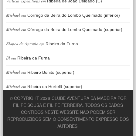
Vertical expeditions
em
Ribeira de João Delgado (C)
Michael
em
Córrego da Beira do Lombo Queimado (inferior)
Michael
em
Córrego da Beira do Lombo Queimado (superior)
Blanca de Antonio
em
Ribeira da Furna
Bl
em
Ribeira da Furna
Michael
em
Ribeiro Bonito (superior)
Michael
em
Ribeira da Hortelã (superior)
© COPYRIGHT 2026
CLUBE AVENTURA DA MADEIRA POR
FILIPE SOUSA E FILIPE FERREIRA. TODOS OS DADOS
CONTIDOS NESTE WEBSITE NÃO PODEM SER
REPRODUZIDOS SEM O CONSENTIMENTO EXPRESSO DOS
AUTORES.