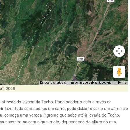
Keyboard shortcuts
Image may be subject to copyright
Terms
 em 2006
ito através da levada do Techo. Pode aceder a esta através do
r fazer tudo com apenas um carro, pode deixar o carro em #2 (início
aqui começa uma vereda íngreme que sobe até à levada do Techo.
a mas encontra-se com algum mato, dependendo da altura do ano.