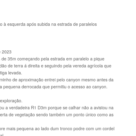
ão à esquerda após subida na estrada de paralelos
e 2023
de 35m começando pela estrada em paralelo a pique
dão de terra á direita e seguindo pela vereda agrícola que
tiga levada.
minho de aproximação entrei pelo canyon mesmo antes da
a pequena derrocada que permitiu o acesso ao canyon.
exploração.
ou a verdadeira R1 D3m porque se calhar não a avistou na
oberta de vegetação sendo também um ponto único como as
re mais pequena ao lado dum tronco podre com um cordel
al.