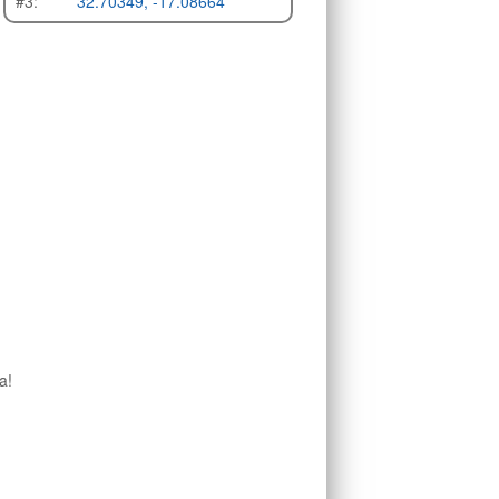
#3:
32.70349, -17.08664
a!