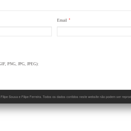
*
Email
(GIF, PNG, JPG, JPEG):
 Filipe Sousa e Filipe Ferreira. Todos os dados contidos neste website não podem ser repr