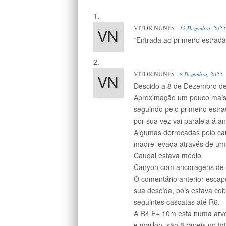
12 Dezembro, 2023
VITOR NUNES
*Entrada ao primeiro estrad
8 Dezembro, 2023
VITOR NUNES
Descido a 8 de Dezembro d
Aproximação um pouco mais 
seguindo pelo primeiro estra
por sua vez vai paralela á an
Algumas derrocadas pelo ca
madre levada através de um
Caudal estava médio.
Canyon com ancoragens de 
O comentário anterior escap
sua descida, pois estava c
seguintes cascatas até R6.
A R4 E+ 10m está numa árvo
e maillon, são 8 rapeis no tot