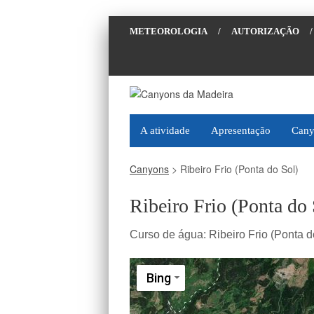
METEOROLOGIA
/
AUTORIZAÇÃO
/
A atividade
Apresentação
Cany
Canyons
>
Ribeiro Frio (Ponta do Sol)
Ribeiro Frio (Ponta do 
Curso de água:
Ribeiro Frio (Ponta d
Bing