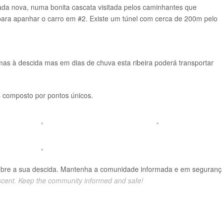
vada nova, numa bonita cascata visitada pelos caminhantes que
 para apanhar o carro em #2. Existe um túnel com cerca de 200m pelo
as à descida mas em dias de chuva esta ribeira poderá transportar
 composto por pontos únicos.
obre a sua descida. Mantenha a comunidade informada e em seguranç
scent. Keep the community informed and safe!