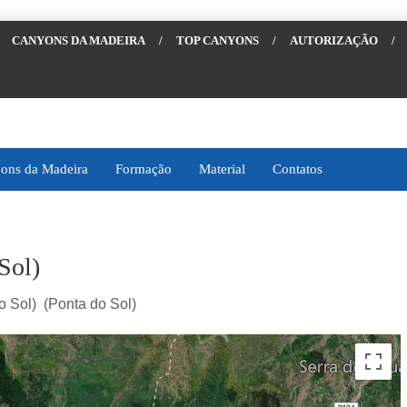
CANYONS DA MADEIRA
/
TOP CANYONS
/
AUTORIZAÇÃO
/
ons da Madeira
Formação
Material
Contatos
Sol)
o Sol) (Ponta do Sol)