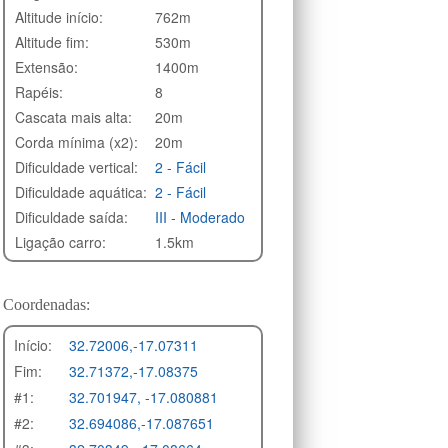
Altitude início:
762m
Altitude fim:
530m
Extensão:
1400m
Rapéis:
8
Cascata mais alta:
20m
Corda mínima (x2):
20m
Dificuldade vertical:
2 - Fácil
Dificuldade aquática:
2 - Fácil
Dificuldade saída:
III - Moderado
Ligação carro:
1.5km
Coordenadas:
Início:
32.72006,-17.07311
Fim:
32.71372,-17.08375
#1:
32.701947, -17.080881
#2:
32.694086,-17.087651