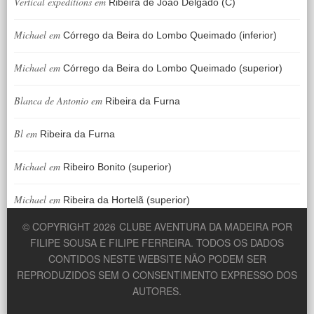
Vertical expeditions
em
Ribeira de João Delgado (C)
Michael
em
Córrego da Beira do Lombo Queimado (inferior)
Michael
em
Córrego da Beira do Lombo Queimado (superior)
Blanca de Antonio
em
Ribeira da Furna
Bl
em
Ribeira da Furna
Michael
em
Ribeiro Bonito (superior)
Michael
em
Ribeira da Hortelã (superior)
© COPYRIGHT 2026
CLUBE AVENTURA DA MADEIRA POR
FILIPE SOUSA E FILIPE FERREIRA. TODOS OS DADOS
CONTIDOS NESTE WEBSITE NÃO PODEM SER
REPRODUZIDOS SEM O CONSENTIMENTO EXPRESSO DOS
AUTORES.