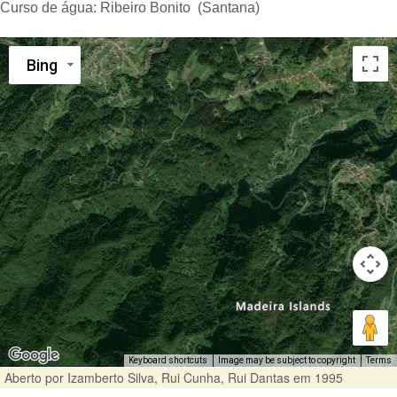
Curso de água:
Ribeiro Bonito (Santana)
Bing
Keyboard shortcuts
Image may be subject to copyright
Terms
Aberto por Izamberto Silva, Rui Cunha, Rui Dantas em 1995