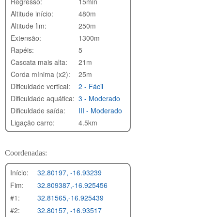
Regresso:
15min
Altitude início:
480m
Altitude fim:
250m
Extensão:
1300m
Rapéis:
5
Cascata mais alta:
21m
Corda mínima (x2):
25m
Dificuldade vertical:
2 - Fácil
Dificuldade aquática:
3 - Moderado
Dificuldade saída:
III - Moderado
Ligação carro:
4.5km
Coordenadas:
Início:
32.80197, -16.93239
Fim:
32.809387,-16.925456
#1:
32.81565,-16.925439
#2:
32.80157, -16.93517