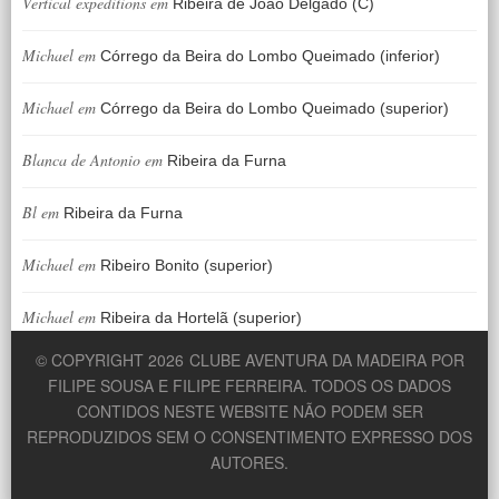
Vertical expeditions
em
Ribeira de João Delgado (C)
Michael
em
Córrego da Beira do Lombo Queimado (inferior)
Michael
em
Córrego da Beira do Lombo Queimado (superior)
Blanca de Antonio
em
Ribeira da Furna
Bl
em
Ribeira da Furna
Michael
em
Ribeiro Bonito (superior)
Michael
em
Ribeira da Hortelã (superior)
© COPYRIGHT 2026
CLUBE AVENTURA DA MADEIRA POR
FILIPE SOUSA E FILIPE FERREIRA. TODOS OS DADOS
CONTIDOS NESTE WEBSITE NÃO PODEM SER
REPRODUZIDOS SEM O CONSENTIMENTO EXPRESSO DOS
AUTORES.